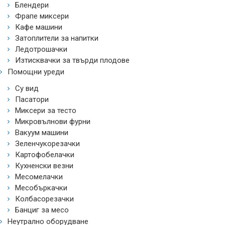
Блендери
Фрапе миксери
Кафе машини
Затоплители за напитки
Ледотрошачки
Изтисквачки за твърди плодове
Помощни уреди
Су вид
Пасатори
Миксери за тесто
Микровълнови фурни
Вакуум машини
Зеленчукорезачки
Картофобелачки
Кухненски везни
Месомелачки
Месобъркачки
Колбасорезачки
Банциг за месо
Неутрално оборудване