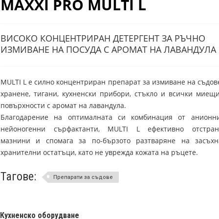
MAXXI PRO MULTI L
ВИСОКО КОНЦЕНТРИРАН ДЕТЕРГЕНТ ЗА РЪЧНО
ИЗМИВАНЕ НА ПОСУДА С АРОМАТ НА ЛАВАНДУЛА
MULTI L е силно концентриран препарат за измиване на съдов
хранене, тигани, кухненски прибори, стъкло и всички миещ
повърхности с аромат на лавандула.
Благодарение на оптималната си комбинация от анионн
нейоногенни сърфактанти, MULTI L ефективно отстран
мазнини и спомага за по-бързото разтваряне на засъхн
хранителни остатъци, като не уврежда кожата на ръцете.
Тагове:
Препарати за съдове
Кухненско оборудване