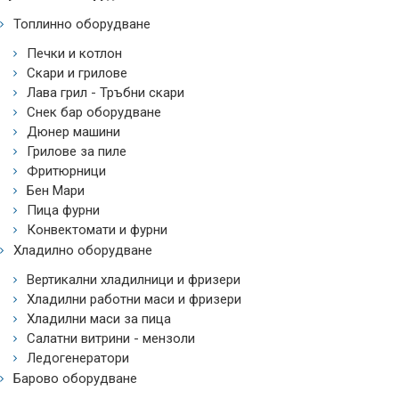
Топлинно оборудване
Печки и котлон
Скари и грилове
Лава грил - Тръбни скари
Снек бар оборудване
Дюнер машини
Грилове за пиле
Фритюрници
Бен Мари
Пица фурни
Конвектомати и фурни
Хладилно оборудване
Вертикални хладилници и фризери
Хладилни работни маси и фризери
Хладилни маси за пица
Салатни витрини - мензоли
Ледогенератори
Барово оборудване