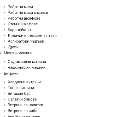
Работни маси
Работни маси с мивки
Работни шкафове
Стенни шкафове
Бар стейшън
Колички и стелажи за тави
Аспиратори Чадъри
Други
Миялни машини
Съдомиялни машини
Чашомиялни машини
Витрини
Хладилни витрини
Топли витрини
Витамин бар
Салатни барове
Витрини за напитки
Витрини за риба
Бен Мари витрини