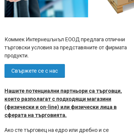
Коммек Интернешънъл ЕООД предлага отлични
търговски условия за представяните от фирмата
продукти.
Свържете се с нас
Нашите потенциални партньори са търговци,
които разполагат с подходящи магазини
(физически и on-line) или физически лица в
сферата на търговията.
Ако сте търговец на едро или дребно и се