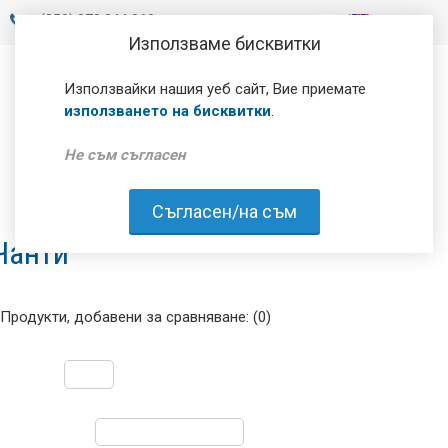
+
(359) 878 844 060
Използваме бисквитки
Използвайки нашия уеб сайт, Вие приемате
използването на бисквитки
.
Не съм съгласен
Съгласен/на съм
Чанти
Продукти, добавени за сравняване: (0)
Покажи:
Сортирай по: