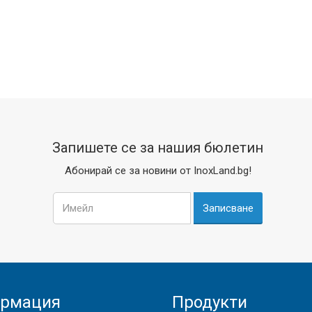
Запишете се за нашия бюлетин
Абонирай се за новини от InoxLand.bg!
Записване
рмация
Продукти