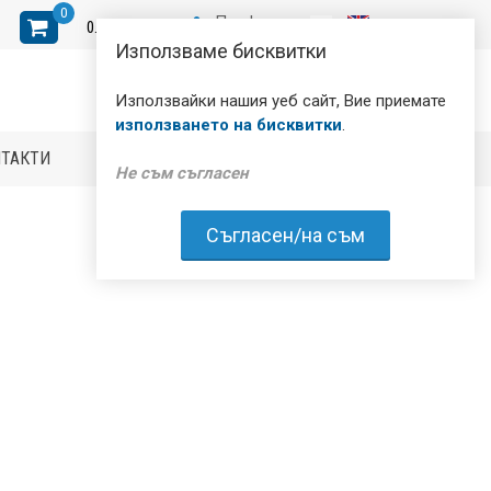
0
Профил
0
.
00
ЛВ.
Използваме бисквитки
Използвайки нашия уеб сайт, Вие приемате
използването на бисквитки
.
НТАКТИ
Не съм съгласен
Съгласен/на съм