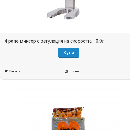
Фрапе миксер с регулация на скоростта - 0.9л
Купи
Запази
Сравни