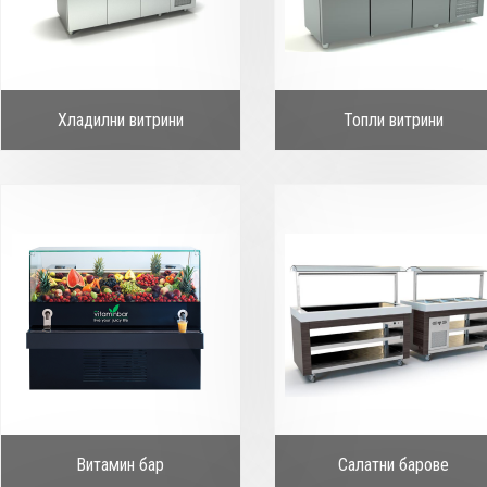
Хладилни витрини
Топли витрини
Витамин бар
Салатни барове