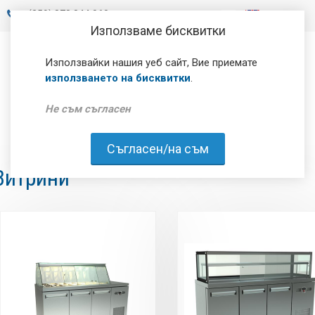
+
(359) 878 844 060
Използваме бисквитки
Използвайки нашия уеб сайт, Вие приемате
използването на бисквитки
.
Не съм съгласен
Съгласен/на съм
Витрини