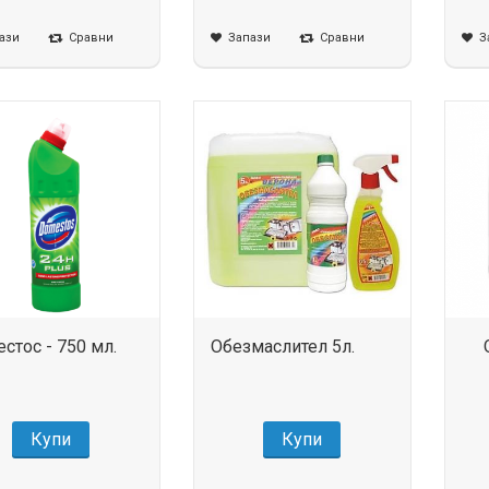
ази
Сравни
Запази
Сравни
З
стос - 750 мл.
Обезмаслител 5л.
Купи
Купи