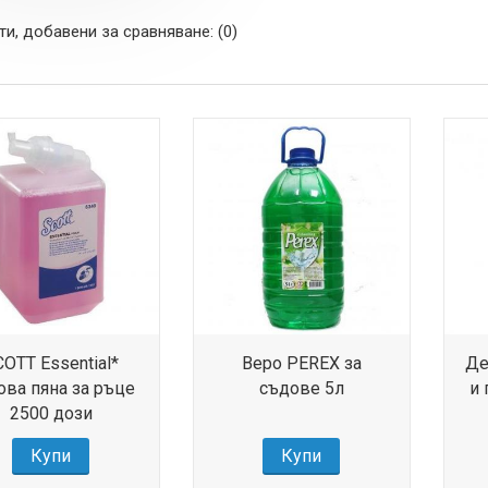
и, добавени за сравняване: (0)
OTT Essential*
Веро PEREX за
Де
ова пяна за ръце
съдове 5л
и 
2500 дози
Купи
Купи