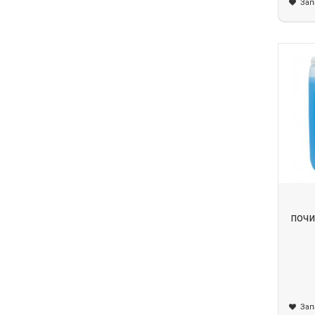
Зап
почи
Зап