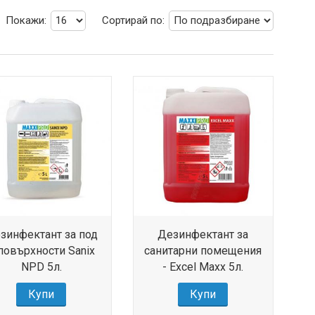
Покажи:
Сортирай по:
зинфектант за под
Дезинфектант за
повърхности Sanix
санитарни помещения
NPD 5л.
- Excel Maxx 5л.
Купи
Купи