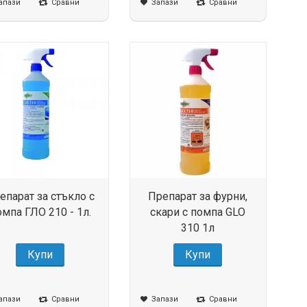
апази
Сравни
Запази
Сравни
епарат за стъкло с
Препарат за фурни,
омпа ГЛО 210 - 1л.
скари с помпа GLO
310 1л
Купи
Купи
апази
Сравни
Запази
Сравни