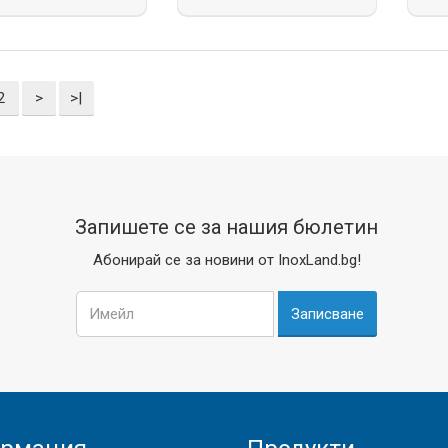
2
>
>|
Запишете се за нашия бюлетин
Абонирай се за новини от InoxLand.bg!
Записване