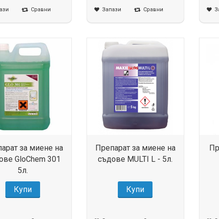
ази
Сравни
Запази
Сравни
З
арат за миене на
Препарат за миене на
Пр
ове GloChem 301
съдове MULTI L - 5л.
5л.
Купи
Купи