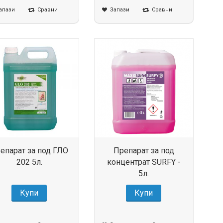
апази
Сравни
Запази
Сравни
епарат за под ГЛО
Препарат за под
202 5л.
концентрат SURFY -
5л.
Купи
Купи