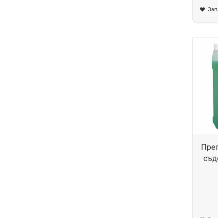
Зап
Преп
съд