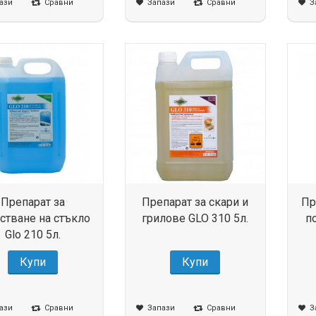
ази
Сравни
Запази
Сравни
З
Препарат за
Препарат за скари и
Пр
стване на стъкло
грилове GLO 310 5л.
п
Glo 210 5л.
Купи
Купи
ази
Сравни
Запази
Сравни
З