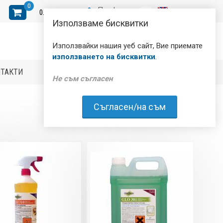
0
Профил
0
.
00
ЛВ.
Използваме бисквитки
Използвайки нашия уеб сайт, Вие приемате
използването на бисквитки
.
НТАКТИ
Не съм съгласен
Съгласен/на съм