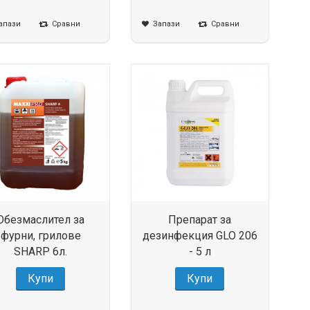
апази
Сравни
Запази
Сравни
Обезмаслител за
Препарат за
фурни, грилове
дезинфекция GLO 206
SHARP 6л.
- 5 л
Купи
Купи