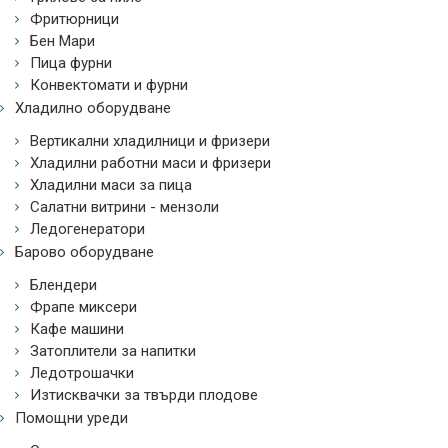
Фритюрници
Бен Мари
Пица фурни
Конвектомати и фурни
Хладилно оборудване
Вертикални хладилници и фризери
Хладилни работни маси и фризери
Хладилни маси за пица
Салатни витрини - мензоли
Ледогенератори
Барово оборудване
Блендери
Фрапе миксери
Кафе машини
Затоплители за напитки
Ледотрошачки
Изтисквачки за твърди плодове
Помощни уреди