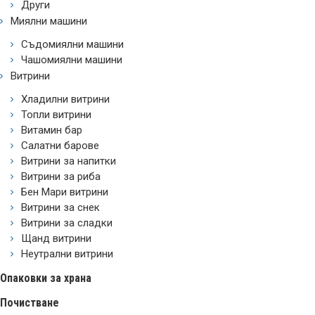
Други
Миялни машини
Съдомиялни машини
Чашомиялни машини
Витрини
Хладилни витрини
Топли витрини
Витамин бар
Салатни барове
Витрини за напитки
Витрини за риба
Бен Мари витрини
Витрини за снек
Витрини за сладки
Щанд витрини
Неутрални витрини
Опаковки за храна
Почистване