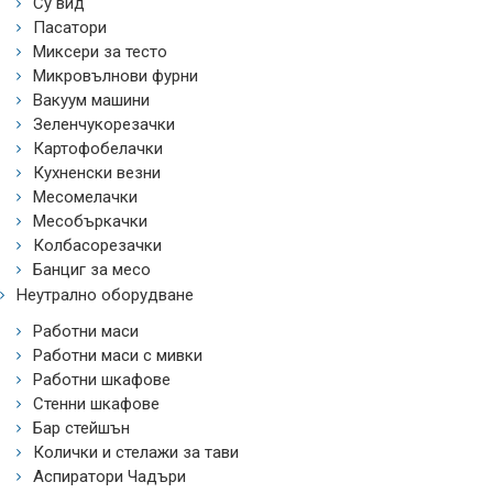
Су вид
Пасатори
Миксери за тесто
Микровълнови фурни
Вакуум машини
Зеленчукорезачки
Картофобелачки
Кухненски везни
Месомелачки
Месобъркачки
Колбасорезачки
Банциг за месо
Неутрално оборудване
Работни маси
Работни маси с мивки
Работни шкафове
Стенни шкафове
Бар стейшън
Колички и стелажи за тави
Аспиратори Чадъри