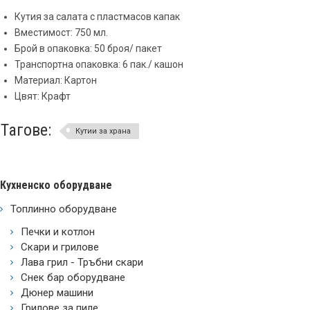
Кутия за салата с пластмасов капак
Вместимост: 750 мл.
Брой в опаковка: 50 броя/ пакет
Транспортна опаковка: 6 пак./ кашон
Материал: Картон
Цвят: Крафт
Тагове:
Кутии за храна
Кухненско оборудване
Топлинно оборудване
Печки и котлон
Скари и грилове
Лава грил - Тръбни скари
Снек бар оборудване
Дюнер машини
Грилове за пиле