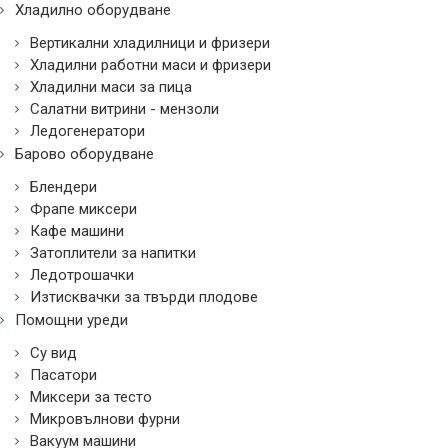
Хладилно оборудване
Вертикални хладилници и фризери
Хладилни работни маси и фризери
Хладилни маси за пица
Салатни витрини - мензоли
Ледогенератори
Барово оборудване
Блендери
Фрапе миксери
Кафе машини
Затоплители за напитки
Ледотрошачки
Изтисквачки за твърди плодове
Помощни уреди
Су вид
Пасатори
Миксери за тесто
Микровълнови фурни
Вакуум машини