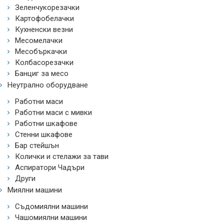
Зеленчукорезачки
Картофобелачки
Кухненски везни
Месомелачки
Месобъркачки
Колбасорезачки
Банциг за месо
Неутрално оборудване
Работни маси
Работни маси с мивки
Работни шкафове
Стенни шкафове
Бар стейшън
Колички и стелажи за тави
Аспиратори Чадъри
Други
Миялни машини
Съдомиялни машини
Чашомиялни машини